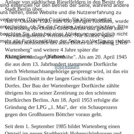
Anlage von städtischen Rieselfeldern in den Besitz der
sind essenziell für den Betrieb der Seite, während andere
Stadt Berlin über.
uns helfen, diese Website und die Nutzererfahrung zu
verbessern (Tracking Cookies). Sie können selbst
Am 1. Oktober 1920, zum 650 jährigen Jubiläum, wurde
entscheiden, ob Sie die Cookies zulassen möchten. Bitte
Wartenberg ein Ortsteil Groß-Berlins und gehörte zum
beachten Sie, dass bei einer Ablehnung womöglich nicht
Verwaltungsbezirk Weissensee. Nur 8 Jahre später
mehr alle Funktionalitäten der Seite zur Verfügung stehen.
entstand nordöstlich des alten Dorfes die Siedlung „Neu-
Wartenberg" und weitere 4 Jahre später die
Akzeptieren
Ablehnen
Kleingartenanlage „Falkenhöhe". Als am 20. April 1945
die aus dem 13. Jahrhundert stammende Dorfkirche
Impressum
durch Wehrmachtsangehörige gesprengt wird, ist das ein
tiefer Einschnitt in der langen Geschichte des
Dorfes.
Der Bau der Wartenberger Dorfkirche zählte
übrigens bis zu seiner Zerstörung zu den schönsten
Dorfkirchen Berlins.
Am 18. April 1953 erfolgte die
Gründung der LPG „1. Mai", der ein Schauprozess
gegen den Großbauern Böttcher voraus geht.
Seit dem 1. September 1985 bildet Wartenberg einen
Ortsteil im neuen Stadtbezirk Hohenschönhausen und